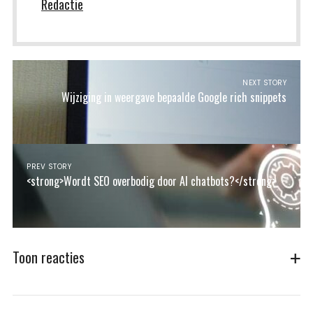
Redactie
NEXT STORY
Wijziging in weergave bepaalde Google rich snippets
PREV STORY
<strong>Wordt SEO overbodig door AI chatbots?</strong>
Toon reacties