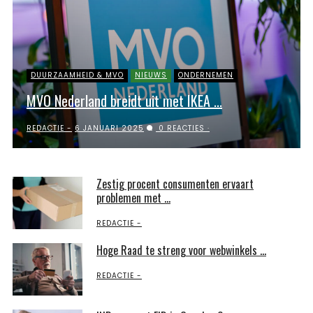
DUURZAAMHEID & MVO
NIEUWS
ONDERNEMEN
MVO Nederland breidt uit met IKEA ...
REDACTIE
6 JANUARI 2025
0 REACTIES
Zestig procent consumenten ervaart
problemen met ...
REDACTIE
Hoge Raad te streng voor webwinkels ...
REDACTIE