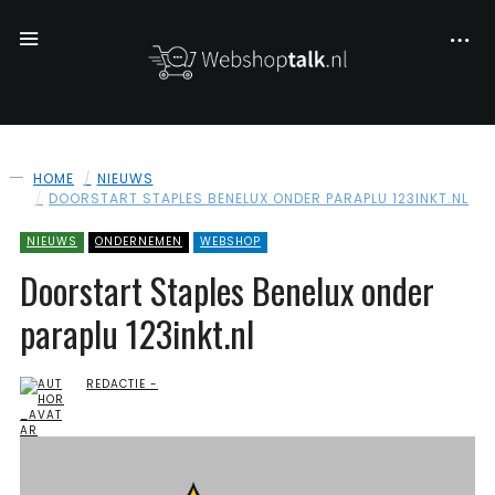
HOME
NIEUWS
DOORSTART STAPLES BENELUX ONDER PARAPLU 123INKT.NL
NIEUWS
ONDERNEMEN
WEBSHOP
Doorstart Staples Benelux onder
paraplu 123inkt.nl
REDACTIE