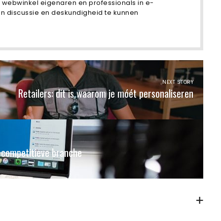
 webwinkel eigenaren en professionals in e-
an discussie en deskundigheid te kunnen
NEXT STORY
Retailers: dit is waarom je móét personaliseren
 competitieve branche