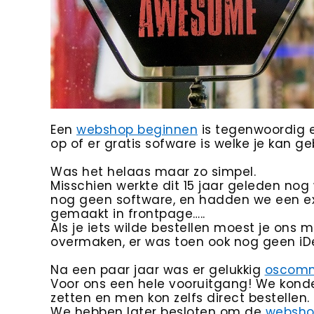
Een
webshop beginnen
is tegenwoordig ee
op of er gratis sofware is welke je kan geb
Was het helaas maar zo simpel.
Misschien werkte dit 15 jaar geleden nog
nog geen software, en hadden we een ex
gemaakt in frontpage…..
Als je iets wilde bestellen moest je ons
overmaken, er was toen ook nog geen iD
Na een paar jaar was er gelukkig
oscom
Voor ons een hele vooruitgang! We konden
zetten en men kon zelfs direct bestellen.
We hebben later besloten om de
websho