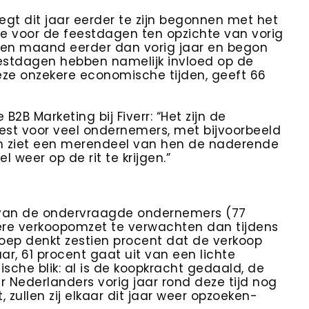
gt dit jaar eerder te zijn begonnen met het
e voor de feestdagen ten opzichte van vorig
een maand eerder dan vorig jaar en begon
estdagen hebben namelijk invloed op de
 deze onzekere economische tijden, geeft 66
2B Marketing bij Fiverr: “Het zijn de
st voor veel ondernemers, met bijvoorbeeld
om ziet een merendeel van hen de naderende
 weer op de rit te krijgen.”
 van de ondervraagde ondernemers (77
re verkoopomzet te verwachten dan tijdens
roep denkt zestien procent dat de verkoop
aar, 61 procent gaat uit van een lichte
tische blik: al is de koopkracht gedaald, de
 Nederlanders vorig jaar rond deze tijd nog
 zullen zij elkaar dit jaar weer opzoeken-