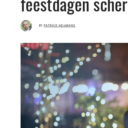
feestdagen scher
BY
PATRICK HEIJMANS