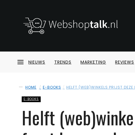
NIEUWS
TRENDS
MARKETING
REVIEWS
HOME
E-BOOKS
HELFT (WEB)WINKELS PRIJST DEZ
E-BOOKS
Helft (web)winkel