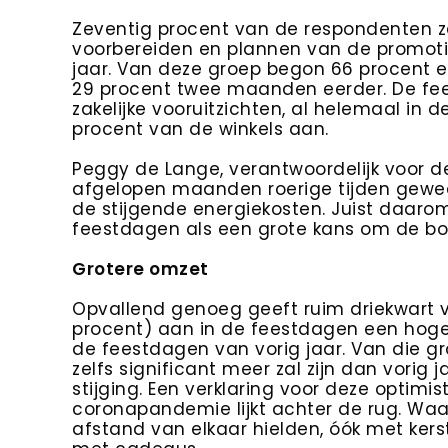
Zeventig procent van de respondenten ze
voorbereiden en plannen van de promoti
jaar. Van deze groep begon 66 procent 
29 procent twee maanden eerder. De fe
zakelijke vooruitzichten, al helemaal in
procent van de winkels aan.
Peggy de Lange, verantwoordelijk voor de B
afgelopen maanden roerige tijden gewee
de stijgende energiekosten. Juist daar
feestdagen als een grote kans om de boel
Grotere omzet
Opvallend genoeg geeft ruim driekwart
procent) aan in de feestdagen een hoge
de feestdagen van vorig jaar. Van die g
zelfs significant meer zal zijn dan vorig j
stijging. Een verklaring voor deze optimis
coronapandemie lijkt achter de rug. Waar
afstand van elkaar hielden, óók met kerst,