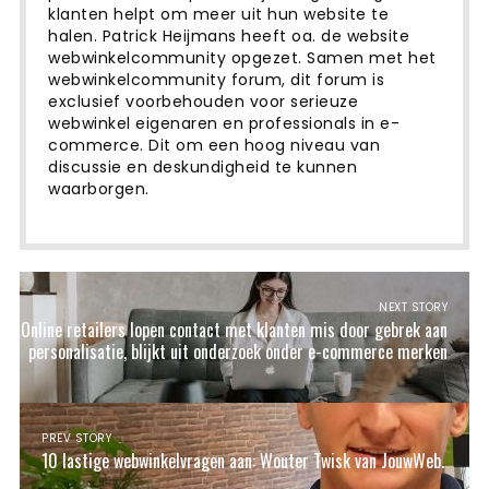
klanten helpt om meer uit hun website te
halen. Patrick Heijmans heeft oa. de website
webwinkelcommunity opgezet. Samen met het
webwinkelcommunity forum, dit forum is
exclusief voorbehouden voor serieuze
webwinkel eigenaren en professionals in e-
commerce. Dit om een ​​hoog niveau van
discussie en deskundigheid te kunnen
waarborgen.
NEXT STORY
Online retailers lopen contact met klanten mis door gebrek aan
personalisatie, blijkt uit onderzoek onder e-commerce merken
PREV STORY
10 lastige webwinkelvragen aan: Wouter Twisk van JouwWeb.